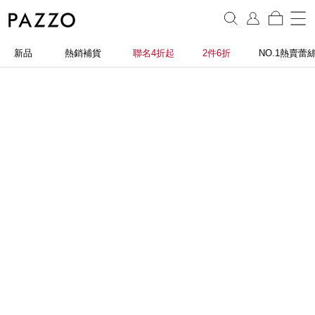
新品
熱銷補貨
聯名4折起
2件6折
NO.1熱賣蕾