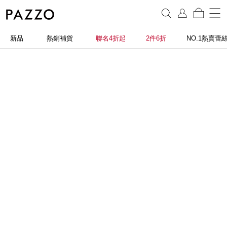
新品
熱銷補貨
聯名4折起
2件6折
NO.1熱賣蕾