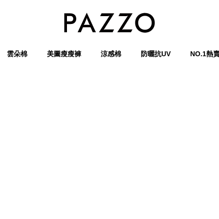
雲朵棉
美圖瘦瘦褲
涼感棉
防曬抗UV
NO.1熱