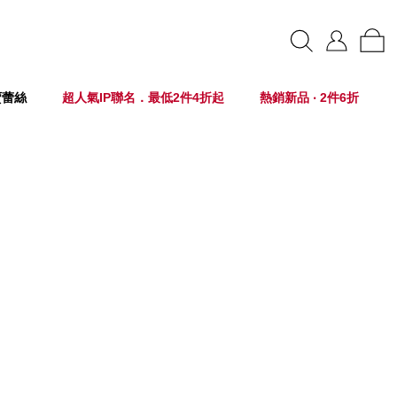
賣蕾絲
超人氣IP聯名．最低2件4折起
熱銷新品 ‧ 2件6折