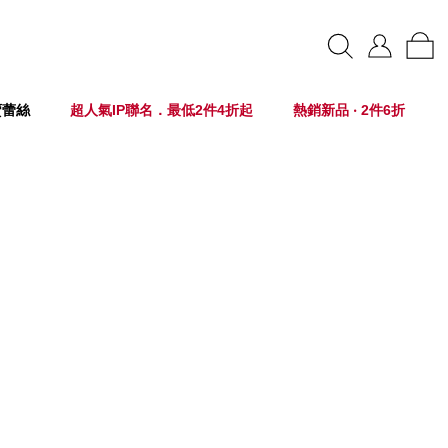
賣蕾絲
超人氣IP聯名．最低2件4折起
熱銷新品 ‧ 2件6折