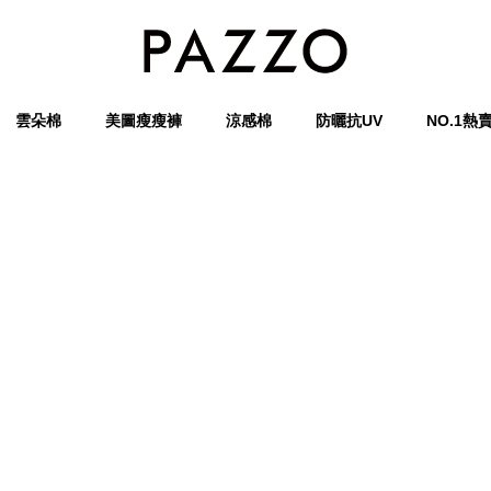
雲朵棉
美圖瘦瘦褲
涼感棉
防曬抗UV
NO.1熱