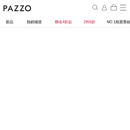
新品
熱銷補貨
聯名4折起
2件6折
NO.1熱賣蕾