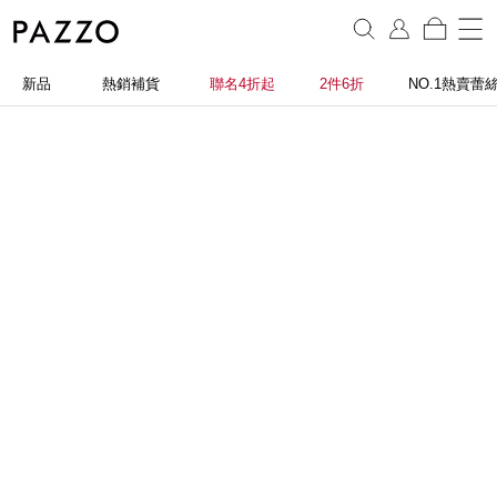
新品
熱銷補貨
聯名4折起
2件6折
NO.1熱賣蕾