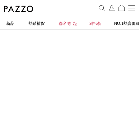
新品
熱銷補貨
聯名4折起
2件6折
NO.1熱賣蕾