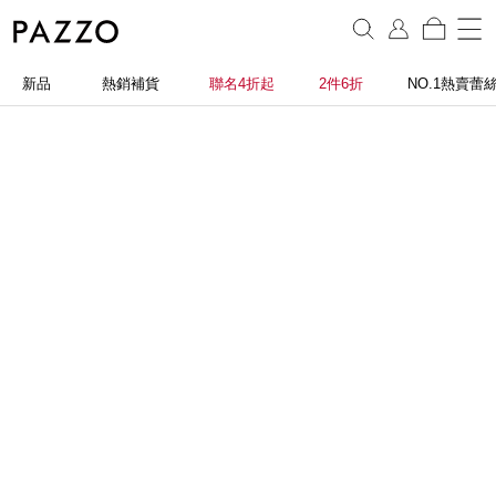
新品
熱銷補貨
聯名4折起
2件6折
NO.1熱賣蕾