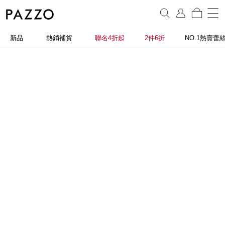
新品
熱銷補貨
聯名4折起
2件6折
NO.1熱賣蕾