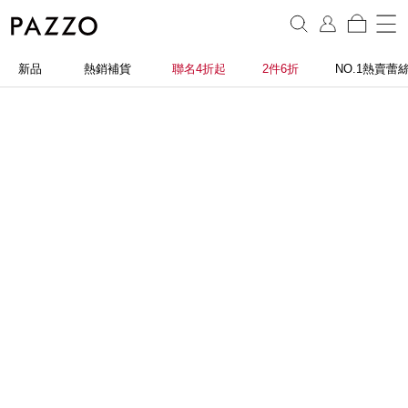
新品
熱銷補貨
聯名4折起
2件6折
NO.1熱賣蕾