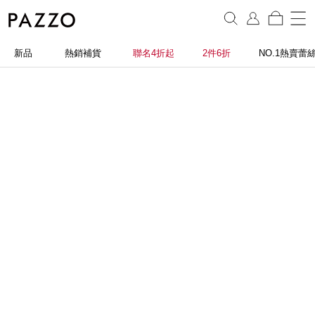
新品
熱銷補貨
聯名4折起
2件6折
NO.1熱賣蕾