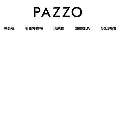
雲朵棉
美圖瘦瘦褲
涼感棉
防曬抗UV
NO.1熱