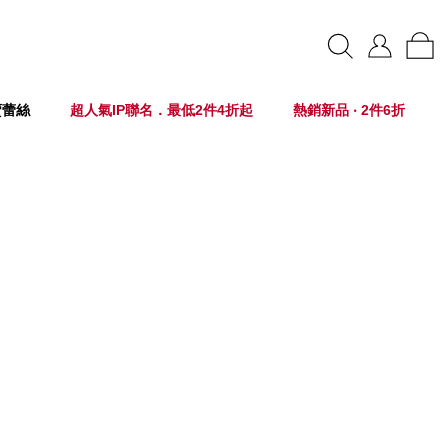
賣蕾絲
超人氣IP聯名．最低2件4折起
熱銷新品 ‧ 2件6折