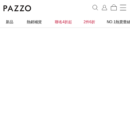
新品
熱銷補貨
聯名4折起
2件6折
NO.1熱賣蕾