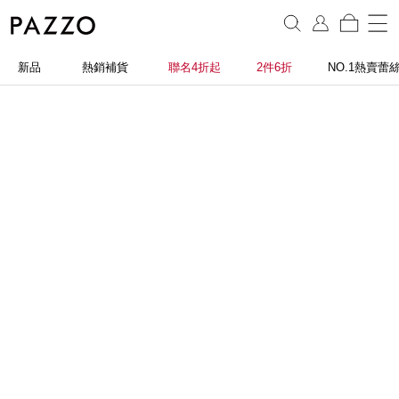
新品
熱銷補貨
聯名4折起
2件6折
NO.1熱賣蕾