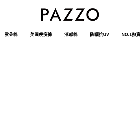
雲朵棉
美圖瘦瘦褲
涼感棉
防曬抗UV
NO.1熱