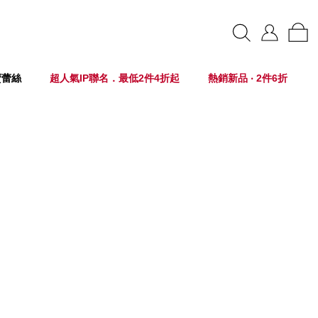
賣蕾絲
超人氣IP聯名．最低2件4折起
熱銷新品 ‧ 2件6折