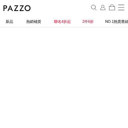
新品
熱銷補貨
聯名4折起
2件6折
NO.1熱賣蕾