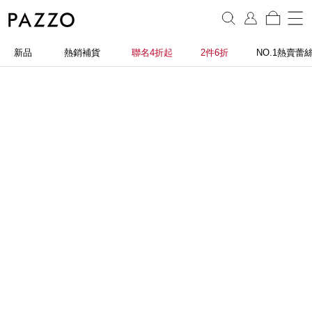
新品
熱銷補貨
聯名4折起
2件6折
NO.1熱賣蕾