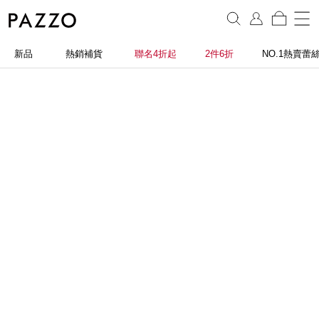
新品
熱銷補貨
聯名4折起
2件6折
NO.1熱賣蕾