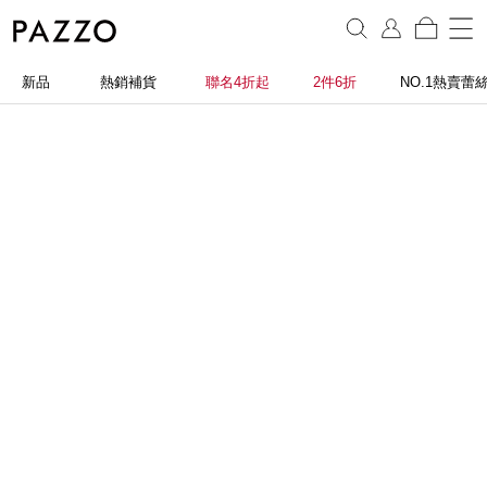
新品
熱銷補貨
聯名4折起
2件6折
NO.1熱賣蕾