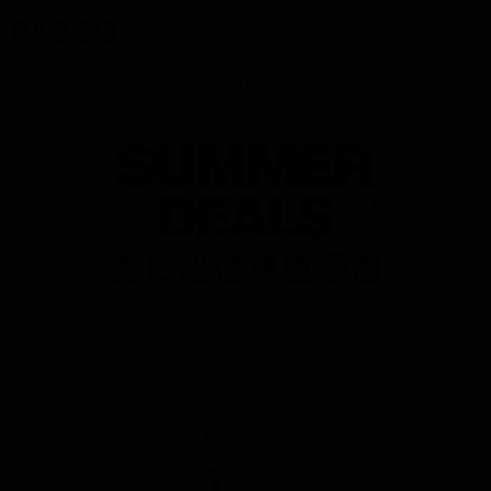
0
新品
熱銷補貨
聯名4折起
2件6折
NO.1熱賣蕾