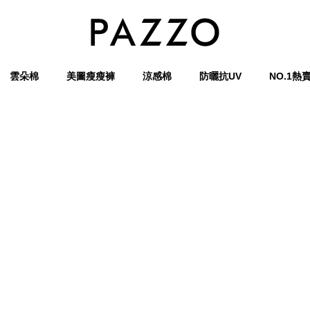
雲朵棉
美圖瘦瘦褲
涼感棉
防曬抗UV
NO.1熱