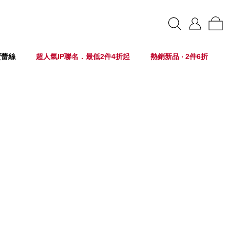
賣蕾絲
超人氣IP聯名．最低2件4折起
熱銷新品 ‧ 2件6折