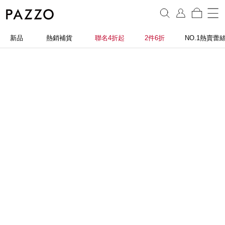
新品
熱銷補貨
聯名4折起
2件6折
NO.1熱賣蕾