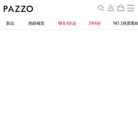
新品
熱銷補貨
聯名4折起
2件6折
NO.1熱賣蕾