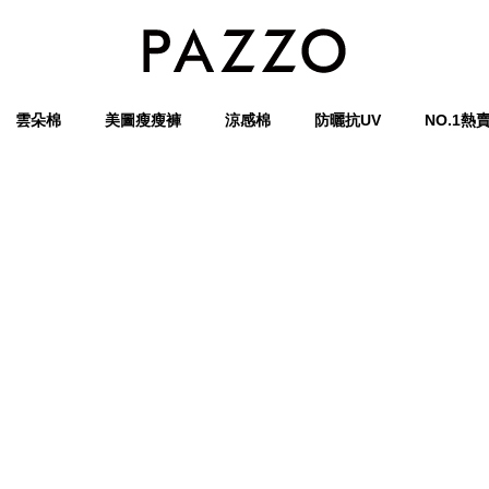
雲朵棉
美圖瘦瘦褲
涼感棉
防曬抗UV
NO.1熱