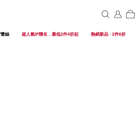
賣蕾絲
超人氣IP聯名．最低2件4折起
熱銷新品 ‧ 2件6折