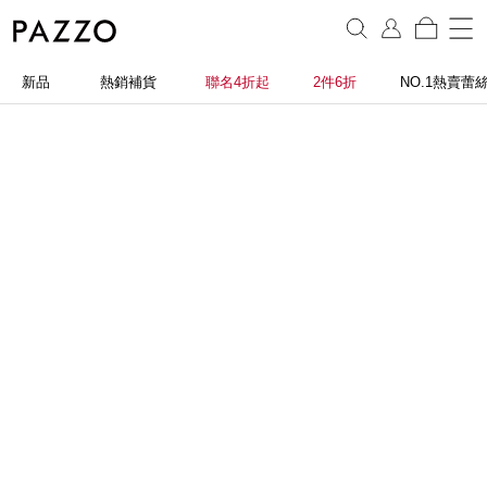
新品
熱銷補貨
聯名4折起
2件6折
NO.1熱賣蕾