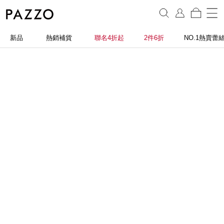
新品
熱銷補貨
聯名4折起
2件6折
NO.1熱賣蕾