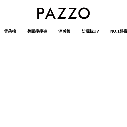
雲朵棉
美圖瘦瘦褲
涼感棉
防曬抗UV
NO.1熱