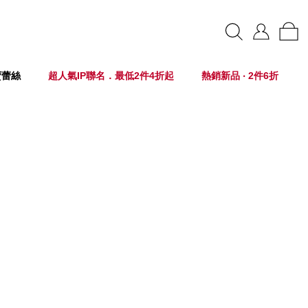
賣蕾絲
超人氣IP聯名．最低2件4折起
熱銷新品 ‧ 2件6折