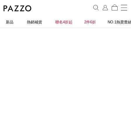
新品
熱銷補貨
聯名4折起
2件6折
NO.1熱賣蕾