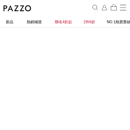
新品
熱銷補貨
聯名4折起
2件6折
NO.1熱賣蕾