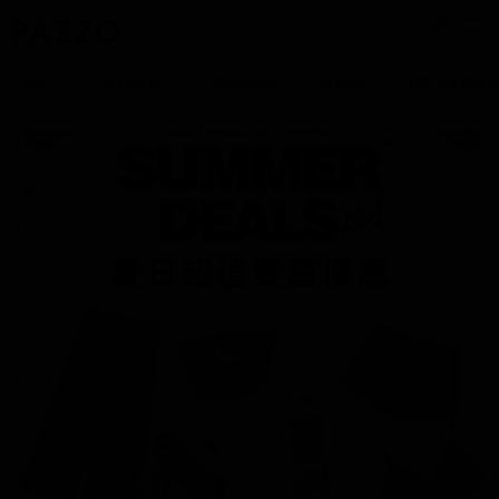
0
新品
熱銷補貨
聯名4折起
2件6折
NO.1熱賣蕾