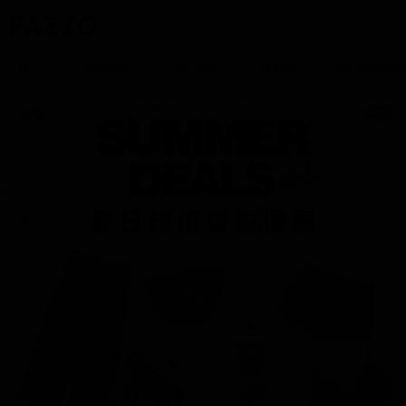
0
新品
熱銷補貨
聯名4折起
2件6折
NO.1熱賣蕾