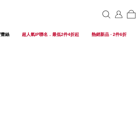
賣蕾絲
超人氣IP聯名．最低2件4折起
熱銷新品 ‧ 2件6折