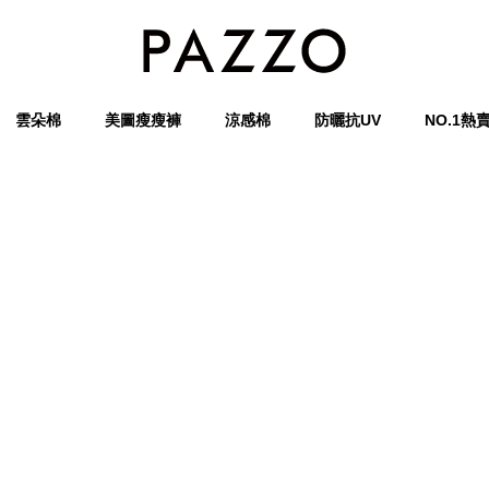
雲朵棉
美圖瘦瘦褲
涼感棉
防曬抗UV
NO.1熱