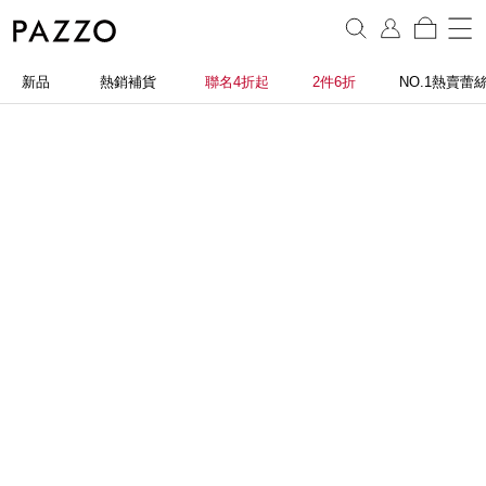
新品
熱銷補貨
聯名4折起
2件6折
NO.1熱賣蕾