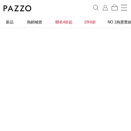
新品
熱銷補貨
聯名4折起
2件6折
NO.1熱賣蕾