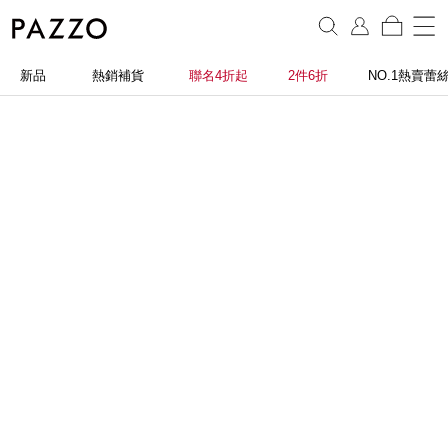
新品
熱銷補貨
聯名4折起
2件6折
NO.1熱賣蕾