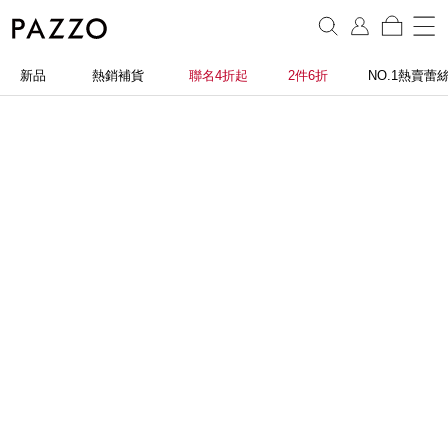
新品
熱銷補貨
聯名4折起
2件6折
NO.1熱賣蕾