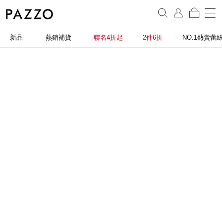
新品
熱銷補貨
聯名4折起
2件6折
NO.1熱賣蕾