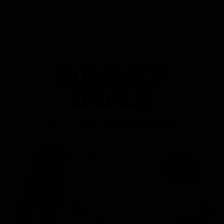
0
新品
熱銷補貨
聯名4折起
2件6折
NO.1熱賣蕾