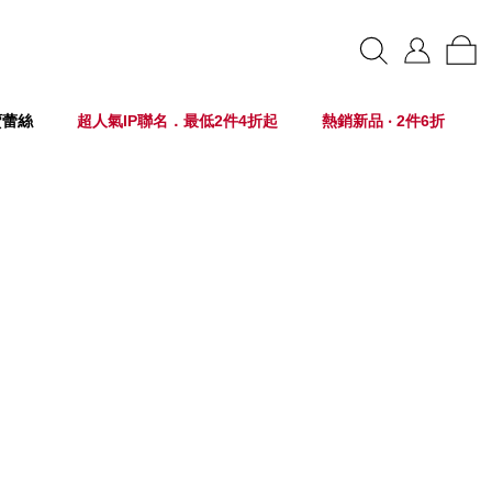
賣蕾絲
超人氣IP聯名．最低2件4折起
熱銷新品 ‧ 2件6折