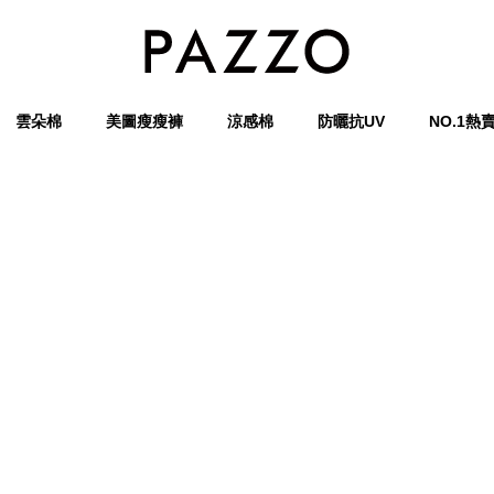
雲朵棉
美圖瘦瘦褲
涼感棉
防曬抗UV
NO.1熱