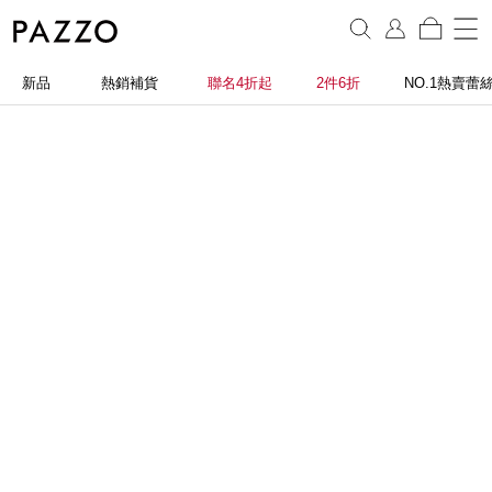
新品
熱銷補貨
聯名4折起
2件6折
NO.1熱賣蕾