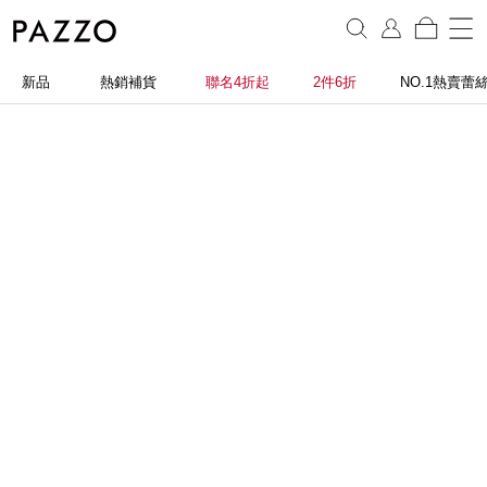
新品
熱銷補貨
聯名4折起
2件6折
NO.1熱賣蕾