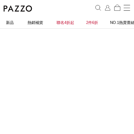
新品
熱銷補貨
聯名4折起
2件6折
NO.1熱賣蕾