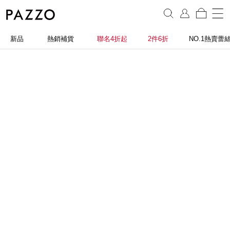
新品
熱銷補貨
聯名4折起
2件6折
NO.1熱賣蕾