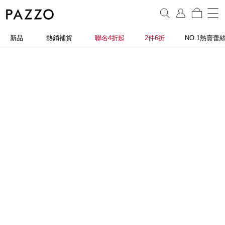
新品
熱銷補貨
聯名4折起
2件6折
NO.1熱賣蕾