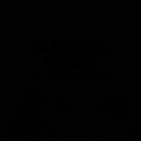
0
新品
熱銷補貨
聯名4折起
2件6折
NO.1熱賣蕾