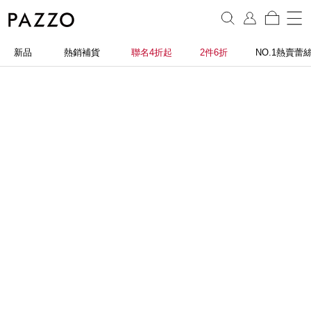
新品
熱銷補貨
聯名4折起
2件6折
NO.1熱賣蕾