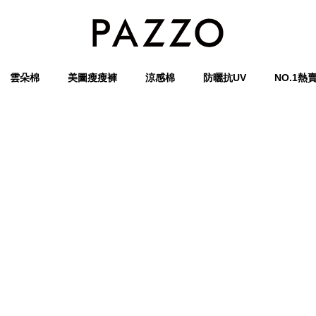
雲朵棉
美圖瘦瘦褲
涼感棉
防曬抗UV
NO.1熱