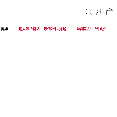
賣蕾絲
超人氣IP聯名．最低2件4折起
熱銷新品 ‧ 2件6折