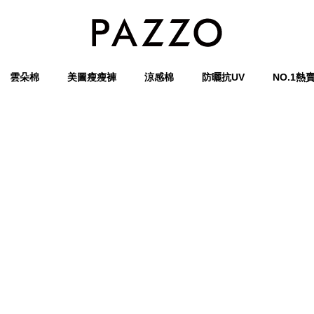
雲朵棉
美圖瘦瘦褲
涼感棉
防曬抗UV
NO.1熱