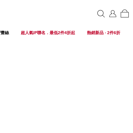
賣蕾絲
超人氣IP聯名．最低2件4折起
熱銷新品 ‧ 2件6折