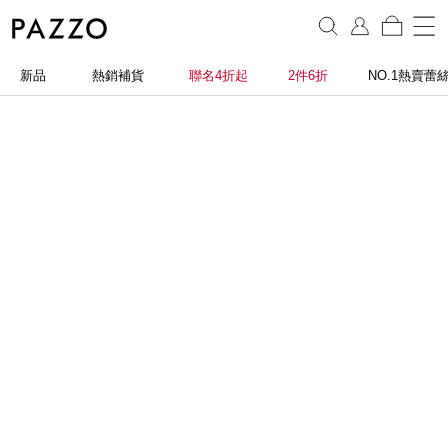
新品
熱銷補貨
聯名4折起
2件6折
NO.1熱賣蕾