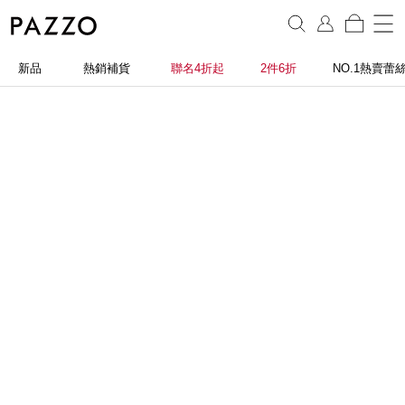
新品
熱銷補貨
聯名4折起
2件6折
NO.1熱賣蕾